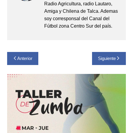
Radio Agricultura, radio Lautaro,
Amiga y Chilena de Talca. Ademas
soy corresponsal del Canal del
Fútbol zona Centro Sur del país.
Navegación
Anterior
Siguiente
de
entradas