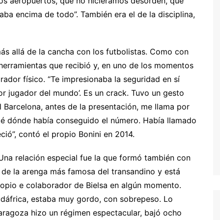
os aeropuertos, que no hiciéramos desorden, que
ba encima de todo”. También era el de la disciplina,
más allá de la cancha con los futbolistas. Como con
 herramientas que recibió y, en uno de los momentos
ador físico. “Te impresionaba la seguridad en sí
jor jugador del mundo’. Es un crack. Tuvo un gesto
 Barcelona, antes de la presentación, me llama por
unté dónde había conseguido el número. Había llamado
ció”, contó el propio Bonini en 2014.
 Una relación especial fue la que formó también con
de la arenga más famosa del transandino y está
propio e colaborador de Bielsa en algún momento.
 Sudáfrica, estaba muy gordo, con sobrepeso. Lo
ragoza hizo un régimen espectacular, bajó ocho