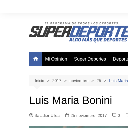
Saltar
al
contenido
Mi Opinion
Super Deportes
Deport
Ajedre
Basque
Inicio
2017
noviembre
25
Luis Maria
Boxeo
Luis Maria Bonini
Canota
Ciclis
Baladier Ulloa
25 noviembre, 2017
0
Futsal
Nataci