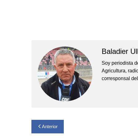
Baladier Ul
Soy periodista d
Agricultura, rad
corresponsal del
Navegación
Anterior
de