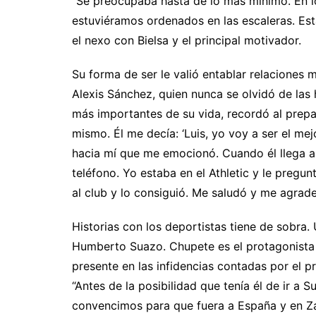
“Se preocupaba hasta de lo más mínimo. En l
estuviéramos ordenados en las escaleras. Esta
el nexo con Bielsa y el principal motivador.
Su forma de ser le valió entablar relaciones 
Alexis Sánchez, quien nunca se olvidó de las
más importantes de su vida, recordó al prepar
mismo. Él me decía: ‘Luis, yo voy a ser el me
hacia mí que me emocionó. Cuando él llega al
teléfono. Yo estaba en el Athletic y le preg
al club y lo consiguió. Me saludó y me agrade
Historias con los deportistas tiene de sobra.
Humberto Suazo. Chupete es el protagonista 
presente en las infidencias contadas por el 
“Antes de la posibilidad que tenía él de ir a
convencimos para que fuera a España y en Za