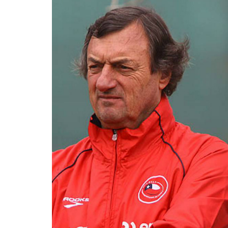
Pesca 
Rodeo
Tenis
Tenis 
Voleibo