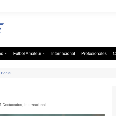
es
Futbol Amateur
Internacional
Profesionales
C
z
Andaba
tbol
Asofutbol
 Bonini
Canadela
je
Canal Rural
mo
Liga Vecinal
Destacados
,
Internacional
Viejos Cracks
on
Villa San Agustin