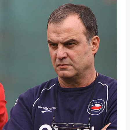
y Caza
de Mesa
l