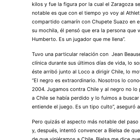
kilos y fue la figura por la cual el Zaragoza s
notable es que con el tiempo yo voy al Athlet
compartido camarín con Chupete Suazo en el
su mochila, él pensó que era la persona que v
Humberto. Es un jugador que me llena”.
Tuvo una particular relación con Jean Beausejo
clínica durante sus últimos días de vida, lo s
éste arribó junto al Loco a dirigir Chile, lo m
“El negro es extraordinario. Nosotros lo con
2004. Jugamos contra Chile y al negro no lo
a Chile se había perdido y lo fuimos a buscar 
entiende el juego. Es un tipo culto”, aseguró 
Pero quizás el aspecto más notable del paso d
y, después, intentó convencer a Bielsa de que
de que viniéramos a Chile, Bielsa me dice qu