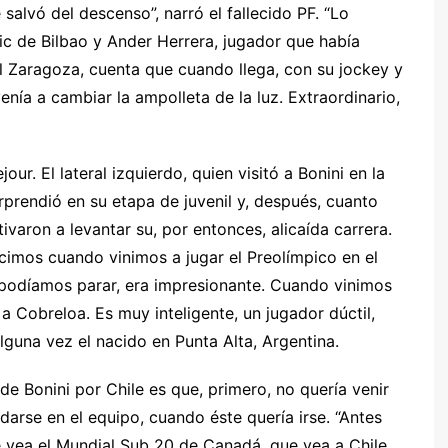
e salvó del descenso”, narró el fallecido PF. “Lo
ic de Bilbao y Ander Herrera, jugador que había
 Zaragoza, cuenta que cuando llega, con su jockey y
enía a cambiar la ampolleta de la luz. Extraordinario,
ur. El lateral izquierdo, quien visitó a Bonini en la
orprendió en su etapa de juvenil y, después, cuanto
otivaron a levantar su, por entonces, alicaída carrera.
ocimos cuando vinimos a jugar el Preolímpico en el
 podíamos parar, era impresionante. Cuando vinimos
a Cobreloa. Es muy inteligente, un jugador dúctil,
alguna vez el nacido en Punta Alta, Argentina.
e Bonini por Chile es que, primero, no quería venir
darse en el equipo, cuando éste quería irse. “Antes
e vea el Mundial Sub 20 de Canadá, que vea a Chile.