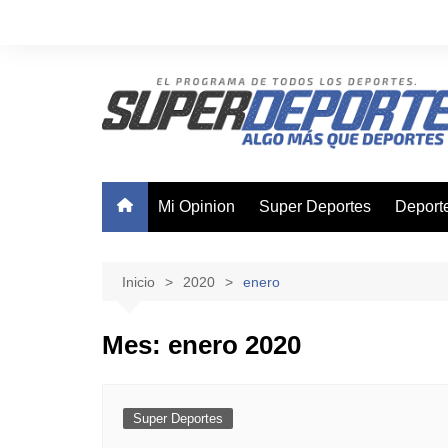
Saltar
al
contenido
Mi Opinion
Super Deportes
Deport
Ajedre
Basque
Inicio
2020
enero
Boxeo
Mes:
enero 2020
Canota
Ciclis
Futsal
Super Deportes
Nataci