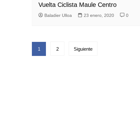
Vuelta Ciclista Maule Centro
Baladier Ulloa
23 enero, 2020
0
Paginación
1
2
Siguiente
de
entradas