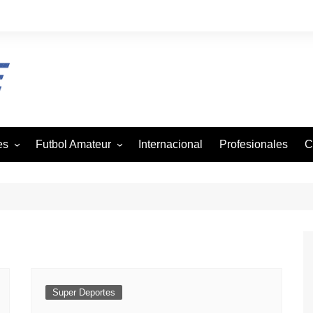
es
Futbol Amateur
Internacional
Profesionales
C
z
Andaba
tbol
Asofutbol
Canadela
je
Canal Rural
mo
Liga Vecinal
Viejos Cracks
Super Deportes
on
Villa San Agustin