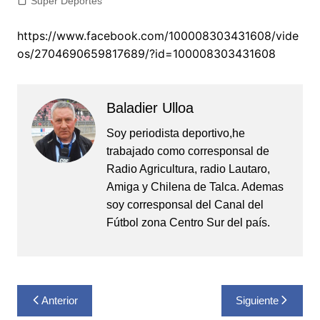
Super Deportes
https://www.facebook.com/100008303431608/vide
os/2704690659817689/?id=100008303431608
Baladier Ulloa
Soy periodista deportivo,he
trabajado como corresponsal de
Radio Agricultura, radio Lautaro,
Amiga y Chilena de Talca. Ademas
soy corresponsal del Canal del
Fútbol zona Centro Sur del país.
Navegación
Anterior
Siguiente
de