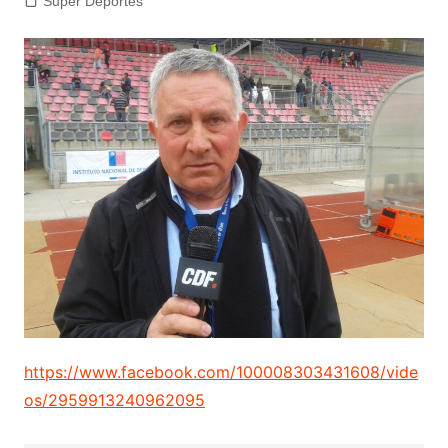
Super Deportes
https://www.facebook.com/100008303431608/vide
os/2959913240962095