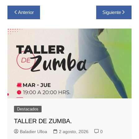
Navegación
Anterior
Siguiente
de
entradas
Destacados
TALLER DE ZUMBA.
Baladier Ulloa
2 agosto, 2026
0