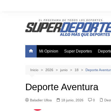
Saltar
al
contenido
Mi Opinion
Super Deportes
Deport
Ajedre
Basque
Inicio
2026
junio
18
Deporte Aventu
Boxeo
Deporte Aventura
Canota
Ciclis
Baladier Ulloa
18 junio, 2026
0
Des
Futsal
Nataci