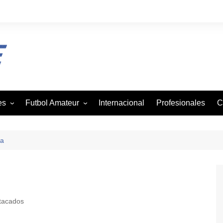
es
Futbol Amateur
Internacional
Profesionales
C
z
Andaba
tbol
Asofutbol
ra
Canadela
je
Canal Rural
mo
Liga Vecinal
tacados
Viejos Cracks
on
Villa San Agustin