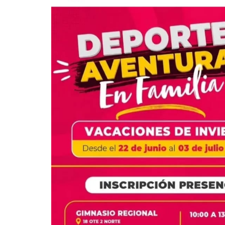
Pesca 
Rodeo
Tenis
Tenis 
Voleibo