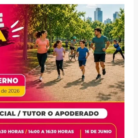
y Caza
de Mesa
l