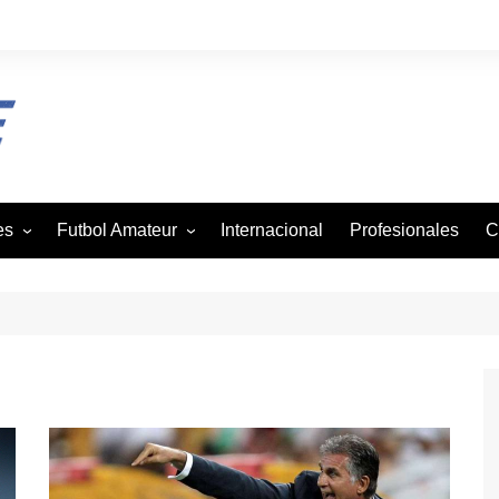
es
Futbol Amateur
Internacional
Profesionales
C
z
Andaba
tbol
Asofutbol
Canadela
je
Canal Rural
mo
Liga Vecinal
Viejos Cracks
on
Villa San Agustin