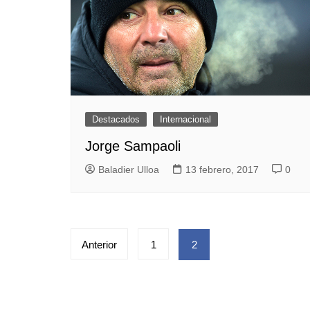
Pesca 
Rodeo
Tenis
Tenis 
Voleibo
Destacados
Internacional
Jorge Sampaoli
Baladier Ulloa
13 febrero, 2017
0
Paginación
Anterior
1
2
de
entradas