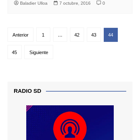
Baladier Ulloa
7 octubre, 2016
0
Paginación
Anterior
1
…
42
43
44
de
entradas
45
Siguiente
RADIO SD