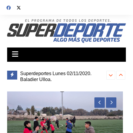
Saltar
al
contenido
Superdeportes Lunes 02/11/2020.
Baladier Ulloa.
Superdeporte
Superdeportes Viernes 30/10/2020
Baladier Ullo
Baladier Ulloa.