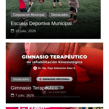
Destacados
Entrenamiento Funcional
Y
9 julio, 2026
Destacados
Gimnasio Terapeutico
7 julio, 2026