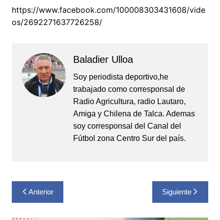
https://www.facebook.com/100008303431608/vide
os/2692271637726258/
Baladier Ulloa
Soy periodista deportivo,he
trabajado como corresponsal de
Radio Agricultura, radio Lautaro,
Amiga y Chilena de Talca. Ademas
soy corresponsal del Canal del
Fútbol zona Centro Sur del país.
Navegación
Anterior
Siguiente
de
entradas