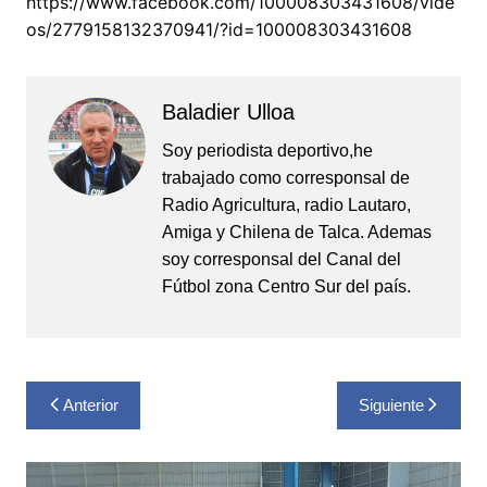
https://www.facebook.com/100008303431608/vide
os/2779158132370941/?id=100008303431608
Baladier Ulloa
Soy periodista deportivo,he
trabajado como corresponsal de
Radio Agricultura, radio Lautaro,
Amiga y Chilena de Talca. Ademas
soy corresponsal del Canal del
Fútbol zona Centro Sur del país.
Navegación
Anterior
Siguiente
de
entradas