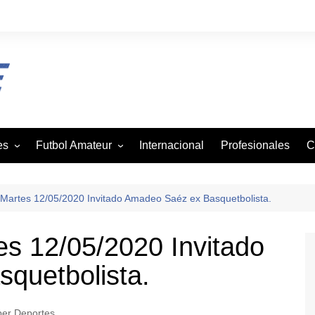
es
Futbol Amateur
Internacional
Profesionales
C
z
Andaba
tbol
Asofutbol
Martes 12/05/2020 Invitado Amadeo Saéz ex Basquetbolista.
Canadela
s 12/05/2020 Invitado
je
Canal Rural
quetbolista.
mo
Liga Vecinal
Viejos Cracks
on
er Deportes
Villa San Agustin