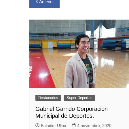
Navegación
Anterior
de
entradas
Destacados
Super Deportes
Gabriel Garrido Corporacion
Municipal de Deportes.
Baladier Ulloa
4 noviembre, 2020