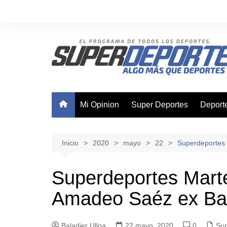
Saltar
al
contenido
Mi Opinion
Super Deportes
Deport
Ajedre
Basque
Inicio
2020
mayo
22
Superdeportes 
Boxeo
Superdeportes Marte
Canota
Amadeo Saéz ex Bas
Ciclis
Futsal
Baladier Ulloa
22 mayo, 2020
0
Nataci
Sup