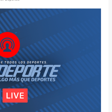
y Caza
de Mesa
l