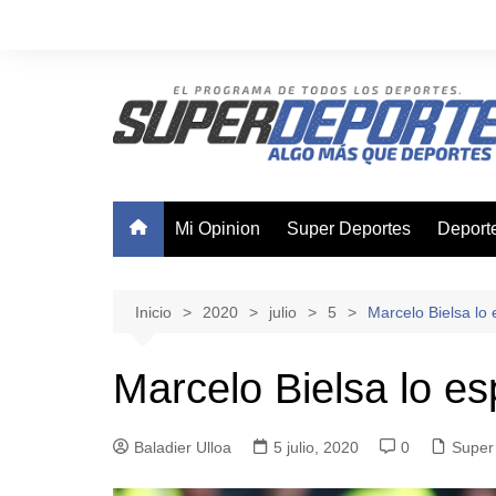
Saltar
al
contenido
Mi Opinion
Super Deportes
Deport
Ajedre
Basque
Inicio
2020
julio
5
Marcelo Bielsa lo 
Boxeo
Marcelo Bielsa lo esp
Canota
Ciclis
Baladier Ulloa
5 julio, 2020
0
Super
Futsal
Nataci