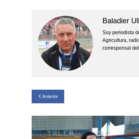
Baladier Ul
Soy periodista d
Agricultura, rad
corresponsal del
Navegación
Anterior
de
entradas