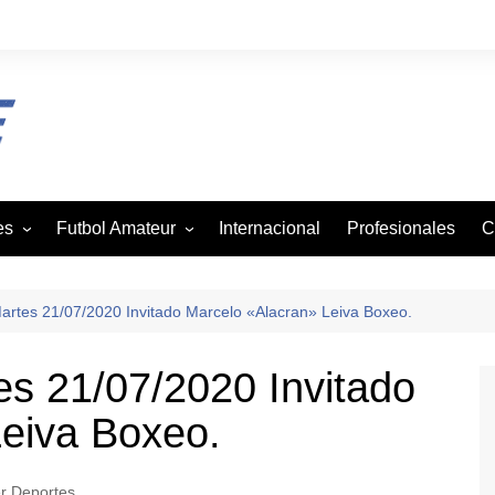
es
Futbol Amateur
Internacional
Profesionales
C
z
Andaba
tbol
Asofutbol
artes 21/07/2020 Invitado Marcelo «Alacran» Leiva Boxeo.
Canadela
s 21/07/2020 Invitado
je
Canal Rural
eiva Boxeo.
mo
Liga Vecinal
Viejos Cracks
on
r Deportes
Villa San Agustin