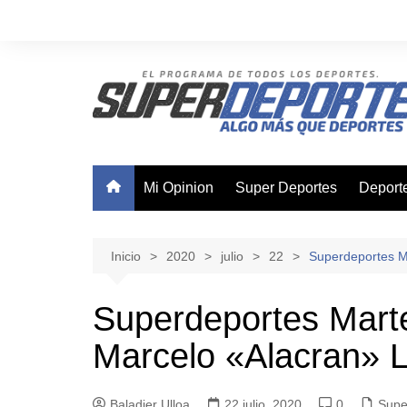
Saltar
al
contenido
Mi Opinion
Super Deportes
Deport
Ajedre
Basque
Inicio
2020
julio
22
Superdeportes M
Boxeo
Superdeportes Marte
Canota
Marcelo «Alacran» L
Ciclis
Futsal
Baladier Ulloa
22 julio, 2020
0
Nataci
Supe