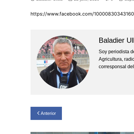
Pesca 
https://www.facebook.com/1000083034316
Rodeo
Tenis
Baladier Ul
Tenis 
Voleibo
Soy periodista d
Agricultura, rad
corresponsal del
Navegación
Anterior
de