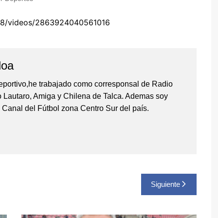
y Caza
08/videos/2863924040561016
loa
de Mesa
l
eportivo,he trabajado como corresponsal de Radio
io Lautaro, Amiga y Chilena de Talca. Ademas soy
 Canal del Fútbol zona Centro Sur del país.
Siguiente