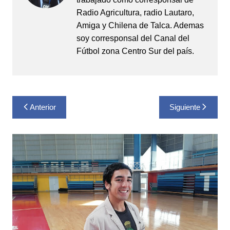
Radio Agricultura, radio Lautaro,
Amiga y Chilena de Talca. Ademas
soy corresponsal del Canal del
Fútbol zona Centro Sur del país.
Navegación
Anterior
Siguiente
de
entradas