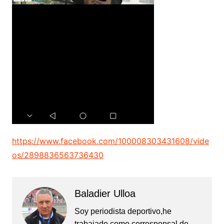
https://www.facebook.com/100008303431608/vide
os/2898836563736430
Baladier Ulloa
Soy periodista deportivo,he
trabajado como corresponsal de