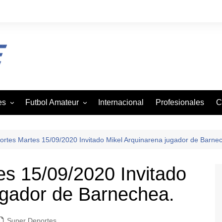
es
Futbol Amateur
Internacional
Profesionales
C
z
Andaba
tbol
Asofutbol
rtes Martes 15/09/2020 Invitado Mikel Arquinarena jugador de Barne
Canadela
s 15/09/2020 Invitado
je
Canal Rural
ugador de Barnechea.
mo
Liga Vecinal
Viejos Cracks
on
Super Deportes
Villa San Agustin