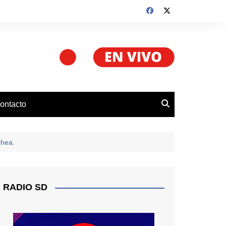
ontacto
chea.
RADIO SD