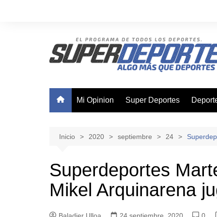
Saltar
al
contenido
Mi Opinion
Super Deportes
Deport
Ajedre
Basque
Inicio
2020
septiembre
24
Superdepo
Boxeo
Superdeportes Marte
Canota
Mikel Arquinarena j
Ciclis
Futsal
Baladier Ulloa
24 septiembre, 2020
Nataci
0