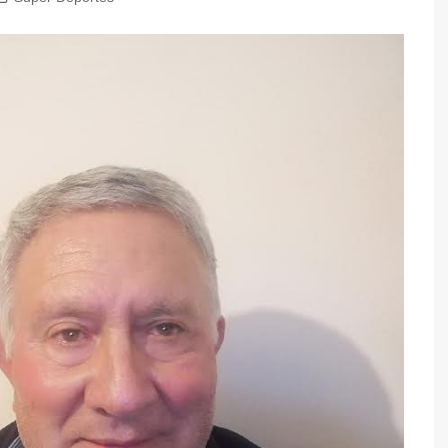
y Caza
de Mesa
l