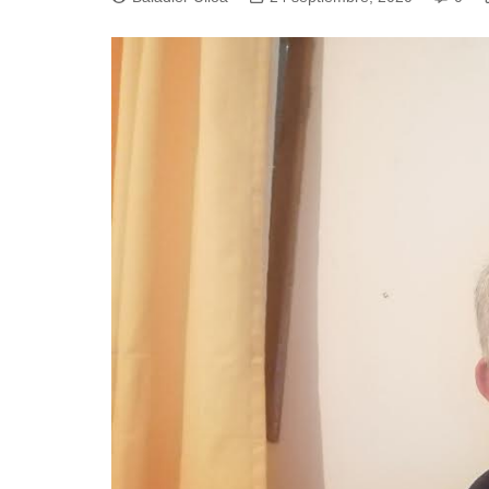
Pesca 
Rodeo
Tenis
Tenis 
Voleibo