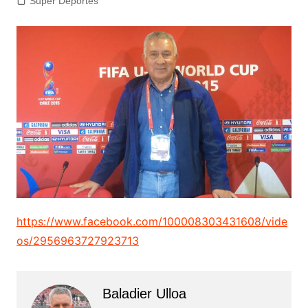
Super Deportes
https://www.facebook.com/100008303431608/vide
os/2956963727923713
Baladier Ulloa