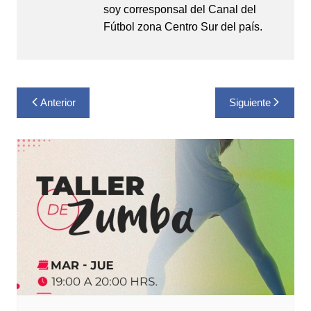
soy corresponsal del Canal del
Fútbol zona Centro Sur del país.
Navegación
Anterior
Siguiente
de
entradas