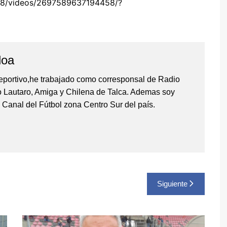
08/videos/2697589637194458/?
y Caza
loa
de Mesa
eportivo,he trabajado como corresponsal de Radio
l
io Lautaro, Amiga y Chilena de Talca. Ademas soy
 Canal del Fútbol zona Centro Sur del país.
Siguiente