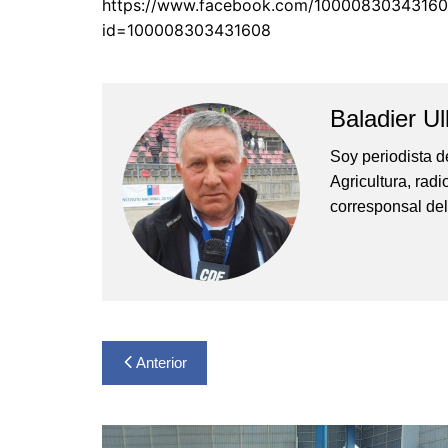
https://www.facebook.com/1000083034316
id=100008303431608
Pesca 
Rodeo
Tenis
Baladier Ul
Tenis 
Soy periodista d
Voleibo
Agricultura, rad
corresponsal del
Navegación
Anterior
de
entradas