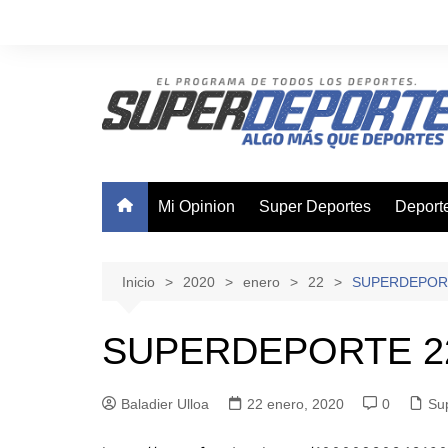
Saltar
al
contenido
Mi Opinion
Super Deportes
Deport
Ajedre
Basque
Inicio
2020
enero
22
SUPERDEPORT
Boxeo
SUPERDEPORTE 22
Canota
Ciclis
Baladier Ulloa
22 enero, 2020
0
Su
Futsal
Nataci