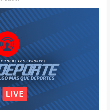
y Caza
de Mesa
l