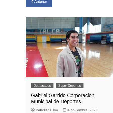
Navegación
Anterior
de
entradas
Destacados
Super Deportes
Gabriel Garrido Corporacion
Municipal de Deportes.
Baladier Ulloa
4 noviembre, 2020