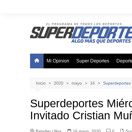
Saltar
al
contenido
Mi Opinion
Super Deportes
Deport
Ajedre
Basque
Inicio
2020
mayo
16
Superdeportes 
Boxeo
Superdeportes Miér
Canota
Invitado Cristian M
Ciclis
Futsal
Baladier Ulloa
16 mayo, 2020
0
Nataci
Sup