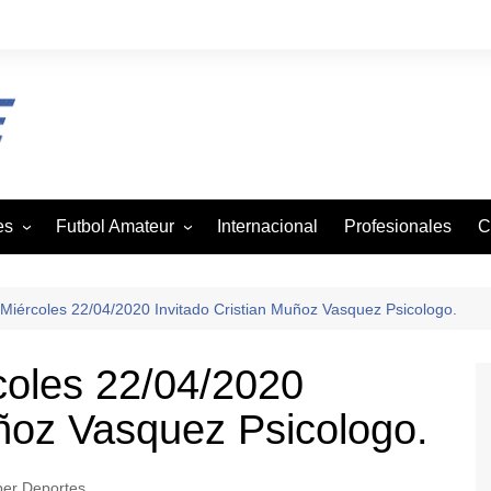
es
Futbol Amateur
Internacional
Profesionales
C
z
Andaba
tbol
Asofutbol
Miércoles 22/04/2020 Invitado Cristian Muñoz Vasquez Psicologo.
Canadela
coles 22/04/2020
je
Canal Rural
uñoz Vasquez Psicologo.
mo
Liga Vecinal
Viejos Cracks
on
er Deportes
Villa San Agustin