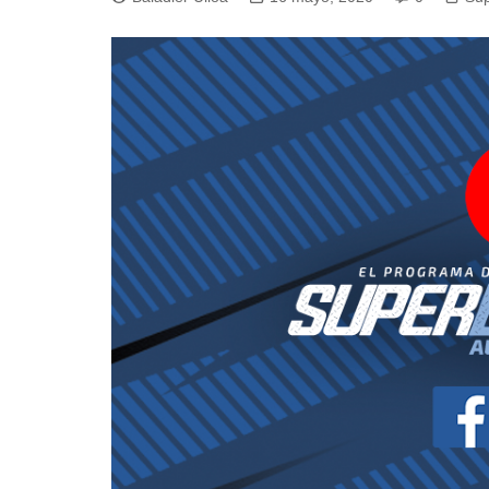
Pesca 
Rodeo
Tenis
Tenis 
Voleibo