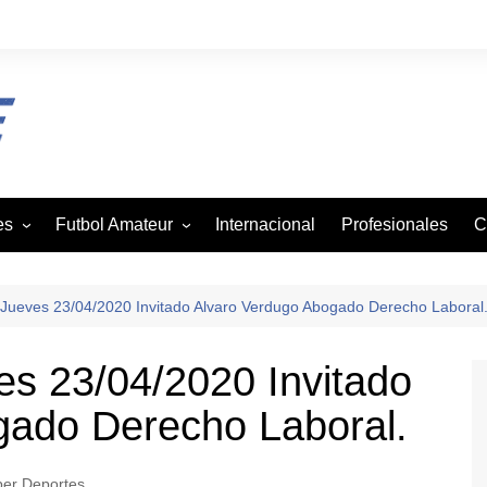
es
Futbol Amateur
Internacional
Profesionales
C
z
Andaba
tbol
Asofutbol
Jueves 23/04/2020 Invitado Alvaro Verdugo Abogado Derecho Laboral
Canadela
s 23/04/2020 Invitado
je
Canal Rural
gado Derecho Laboral.
mo
Liga Vecinal
Viejos Cracks
on
er Deportes
Villa San Agustin