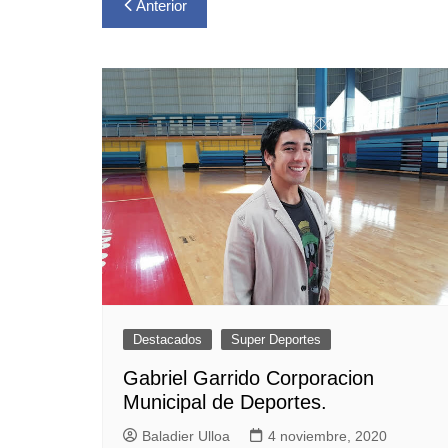
Navegación
Anterior
de
entradas
Destacados
Super Deportes
Gabriel Garrido Corporacion
Municipal de Deportes.
Baladier Ulloa
4 noviembre, 2020