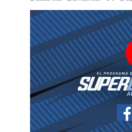
Pesca 
Rodeo
Tenis
Tenis 
Voleibo