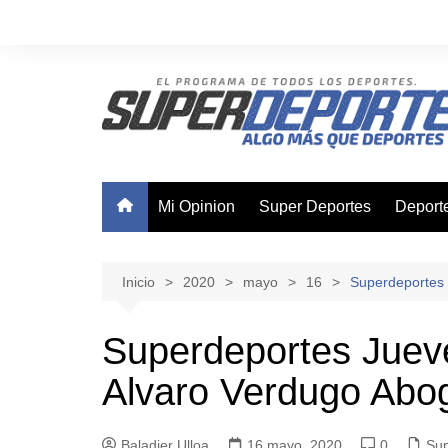
Saltar
al
contenido
Mi Opinion
Super Deportes
Deport
Ajedre
Basque
Inicio
2020
mayo
16
Superdeportes 
Boxeo
Superdeportes Jueve
Canota
Alvaro Verdugo Abo
Ciclis
Futsal
Baladier Ulloa
16 mayo, 2020
0
Nataci
Sup