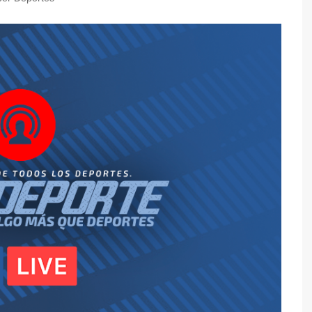
y Caza
de Mesa
l